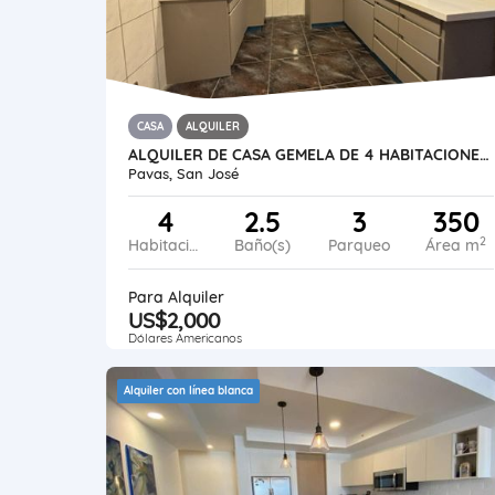
CASA
ALQUILER
ALQUILER DE CASA GEMELA DE 4 HABITACIONES. ROHRMOSER
Pavas, San José
4
2.5
3
350
2
Habitaciones
Baño(s)
Parqueo
Área m
Para Alquiler
US$2,000
Dólares Americanos
Alquiler con línea blanca