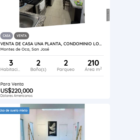
CASA
VENTA
VENTA DE CASA UNA PLANTA, CONDOMINIO LOMAS DE MONTES DE OCA
Montes de Oca, San José
3
2
2
210
2
Habitaciones
Baño(s)
Parqueo
Área m
Para Venta
US$220,000
Dólares Americanos
Uso de suelo mixto