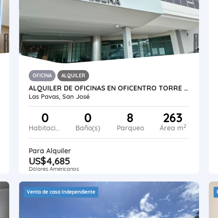
OFICINA
ALQUILER
ALQUILER DE OFICINAS EN OFICENTRO TORRE CORDILLERA EN PAVAS, SAN JOSÉ
Las Pavas, San José
0
0
8
263
2
Habitaciones
Baño(s)
Parqueo
Área m
Para Alquiler
US$4,685
Dólares Americanos
Venta de casa Independiente