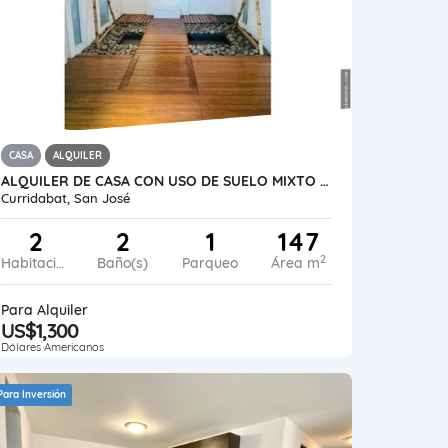
CASA
ALQUILER
ALQUILER DE CASA CON USO DE SUELO MIXTO EN CURRIDABAT, SAN JOSÉ
Curridabat, San José
2
2
1
147
2
Habitaciones
Baño(s)
Parqueo
Área m
Para Alquiler
US$1,300
Dólares Americanos
Para Inversión