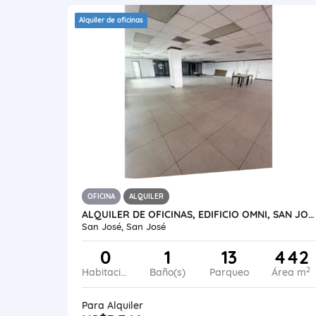
Alquiler de oficinas
OFICINA
ALQUILER
ALQUILER DE OFICINAS, EDIFICIO OMNI, SAN JOSÉ CENTRO
San José, San José
0
1
13
442
2
Habitaciones
Baño(s)
Parqueo
Área m
Para Alquiler