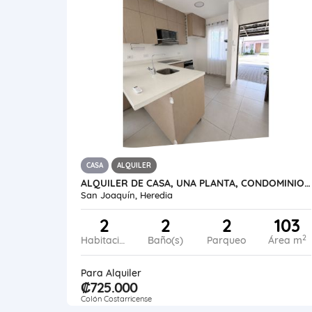
CASA
ALQUILER
ALQUILER DE CASA, UNA PLANTA, CONDOMINIO NAOS, SAN JOAQUÍN DE HEREDIA.
San Joaquín, Heredia
2
2
2
103
2
Habitaciones
Baño(s)
Parqueo
Área m
Para Alquiler
₡725.000
Colón Costarricense