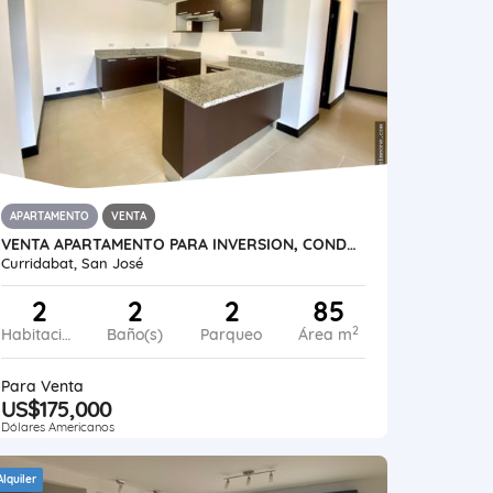
APARTAMENTO
VENTA
VENTA APARTAMENTO PARA INVERSION, CONDOMINIO VILLA VERONA,GRANADILLA
Curridabat, San José
2
2
2
85
2
Habitaciones
Baño(s)
Parqueo
Área m
Para Venta
US$175,000
Dólares Americanos
Alquiler