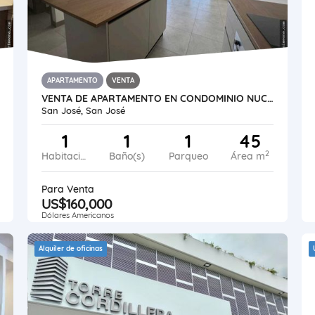
APARTAMENTO
VENTA
VENTA DE APARTAMENTO EN CONDOMINIO NUCLEO SABANA CON LINEA BLANCA. CM
San José, San José
1
1
1
45
2
Habitaciones
Baño(s)
Parqueo
Área m
Para Venta
US$160,000
Dólares Americanos
Alquiler de oficinas