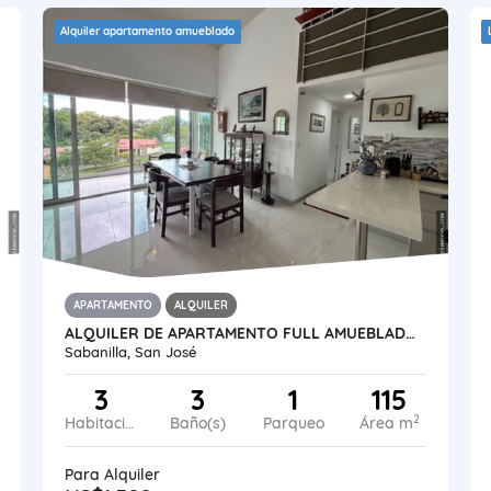
Alquiler apartamento amueblado
APARTAMENTO
ALQUILER
ALQUILER DE APARTAMENTO FULL AMUEBLADO. SABANILLA, MONTES DE OCA
Sabanilla, San José
3
3
1
115
2
Habitaciones
Baño(s)
Parqueo
Área m
Para Alquiler