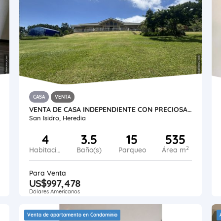
CASA
VENTA
VENTA DE CASA INDEPENDIENTE CON PRECIOSA VISTA. SAN ISIDRO DE HEREDIA
San Isidro, Heredia
4
3.5
15
535
2
Habitaciones
Baño(s)
Parqueo
Área m
Para Venta
US$997,478
Dólares Americanos
Venta de apartamento en Condominio