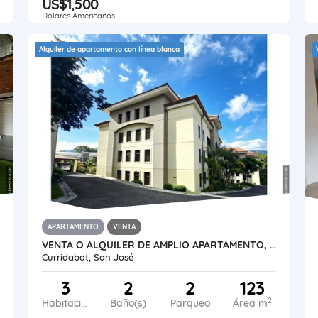
US$1,500
Dólares Americanos
Alquiler de apartamento con línea blanca
APARTAMENTO
VENTA
VENTA O ALQUILER DE AMPLIO APARTAMENTO, LOMAS DE AYARCO SUR
Curridabat, San José
3
2
2
123
2
Habitaciones
Baño(s)
Parqueo
Área m