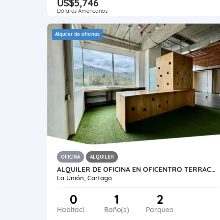
US$5,746
Dólares Americanos
Alquiler de oficinas
OFICINA
ALQUILER
ALQUILER DE OFICINA EN OFICENTRO TERRACAMPUS, TRES RÍOS LA UNIÓN
La Unión, Cartago
0
1
2
Habitaciones
Baño(s)
Parqueo