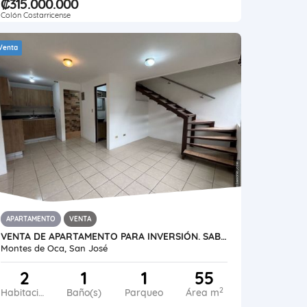
₡315.000.000
Colón Costarricense
Venta
APARTAMENTO
VENTA
VENTA DE APARTAMENTO PARA INVERSIÓN. SABANILLA, MONTES DE OCA
Montes de Oca, San José
2
1
1
55
2
Habitaciones
Baño(s)
Parqueo
Área m