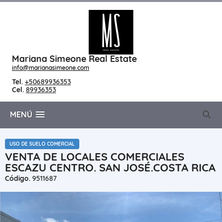
Mariana Simeone Real Estate
info@marianasimeone.com
Tel.
+50689936353
Cel.
89936353
MENÚ
USO DE SUELO COMERCIAL
VENTA DE LOCALES COMERCIALES
ESCAZU CENTRO. SAN JOSÉ.COSTA RICA
Código.
9511687