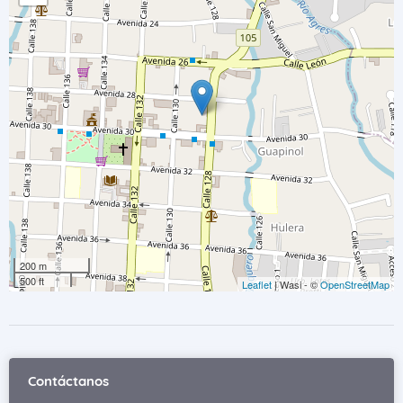
200 m
500 ft
Leaflet
| Wasi - ©
OpenStreetMap
Contáctanos