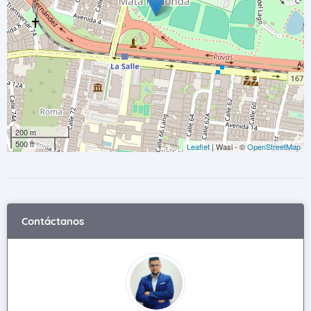
200 m
500 ft
Leaflet
| Wasi - ©
OpenStreetMap
Contáctanos