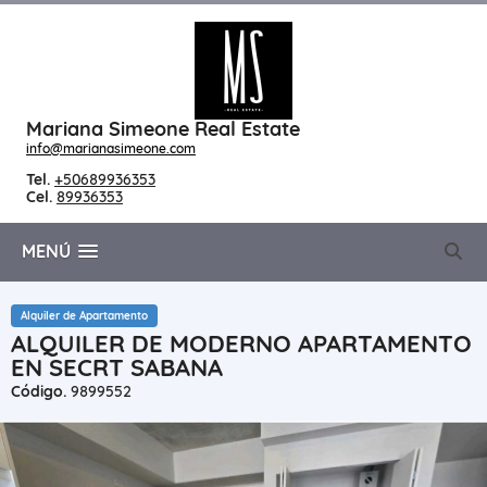
Mariana Simeone Real Estate
info@marianasimeone.com
Tel.
+50689936353
Cel.
89936353
MENÚ
Alquiler de Apartamento
ALQUILER DE MODERNO APARTAMENTO
EN SECRT SABANA
Código.
9899552