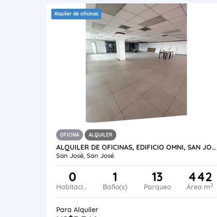
Alquiler de oficinas
OFICINA
ALQUILER
ALQUILER DE OFICINAS, EDIFICIO OMNI, SAN JOSÉ CENTRO
San José, San José
0
1
13
442
2
Habitaciones
Baño(s)
Parqueo
Área m
Para Alquiler