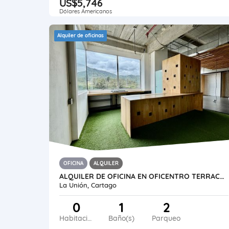
US$5,746
Dólares Americanos
Alquiler de oficinas
OFICINA
ALQUILER
ALQUILER DE OFICINA EN OFICENTRO TERRACAMPUS, TRES RÍOS LA UNIÓN
La Unión, Cartago
0
1
2
Habitaciones
Baño(s)
Parqueo