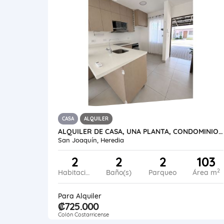
CASA
ALQUILER
ALQUILER DE CASA, UNA PLANTA, CONDOMINIO NAOS, SAN JOAQUÍN DE HEREDIA.
San Joaquín, Heredia
2
2
2
103
2
Habitaciones
Baño(s)
Parqueo
Área m
Para Alquiler
₡725.000
Colón Costarricense