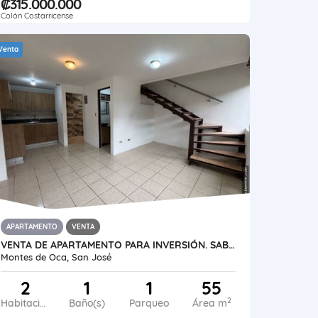
₡315.000.000
Colón Costarricense
Venta
APARTAMENTO
VENTA
VENTA DE APARTAMENTO PARA INVERSIÓN. SABANILLA, MONTES DE OCA
Montes de Oca, San José
2
1
1
55
2
Habitaciones
Baño(s)
Parqueo
Área m