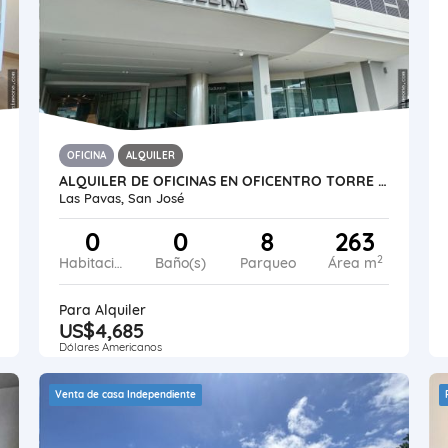
OFICINA
ALQUILER
ALQUILER DE OFICINAS EN OFICENTRO TORRE CORDILLERA EN PAVAS, SAN JOSÉ
Las Pavas, San José
0
0
8
263
2
Habitaciones
Baño(s)
Parqueo
Área m
Para Alquiler
US$4,685
Dólares Americanos
Venta de casa Independiente