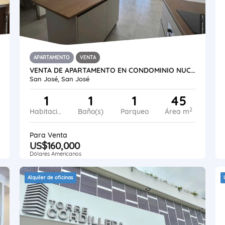
APARTAMENTO
VENTA
VENTA DE APARTAMENTO EN CONDOMINIO NUCLEO SABANA CON LINEA BLANCA. CM
San José, San José
1
1
1
45
2
Habitaciones
Baño(s)
Parqueo
Área m
Para Venta
US$160,000
Dólares Americanos
Alquiler de oficinas