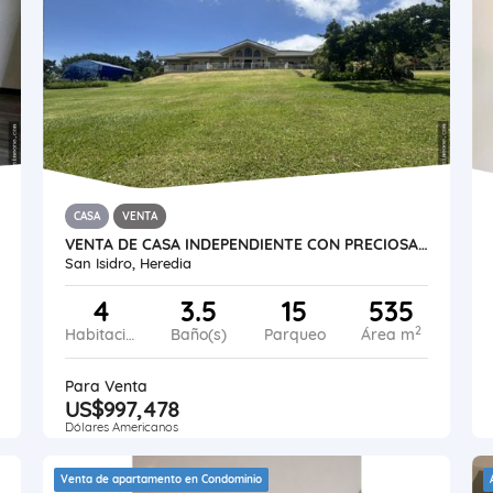
CASA
VENTA
VENTA DE CASA INDEPENDIENTE CON PRECIOSA VISTA. SAN ISIDRO DE HEREDIA
San Isidro, Heredia
4
3.5
15
535
2
Habitaciones
Baño(s)
Parqueo
Área m
Para Venta
US$997,478
Dólares Americanos
Venta de apartamento en Condominio