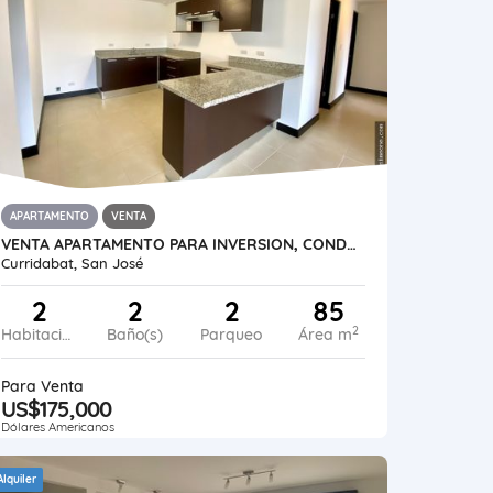
APARTAMENTO
VENTA
VENTA APARTAMENTO PARA INVERSION, CONDOMINIO VILLA VERONA,GRANADILLA
Curridabat, San José
2
2
2
85
2
Habitaciones
Baño(s)
Parqueo
Área m
Para Venta
US$175,000
Dólares Americanos
Alquiler