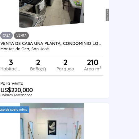
CASA
VENTA
VENTA DE CASA UNA PLANTA, CONDOMINIO LOMAS DE MONTES DE OCA
Montes de Oca, San José
3
2
2
210
2
Habitaciones
Baño(s)
Parqueo
Área m
Para Venta
US$220,000
Dólares Americanos
Uso de suelo mixto