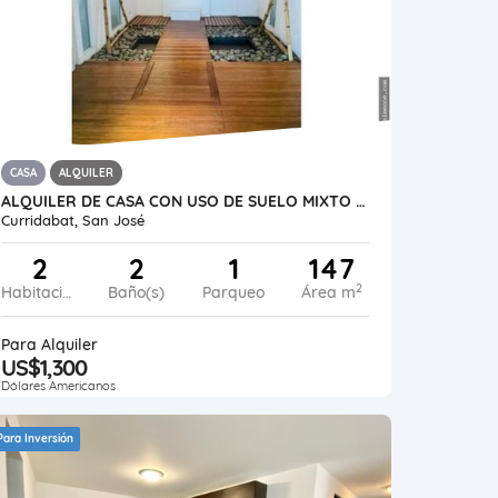
CASA
ALQUILER
ALQUILER DE CASA CON USO DE SUELO MIXTO EN CURRIDABAT, SAN JOSÉ
Curridabat, San José
2
2
1
147
2
Habitaciones
Baño(s)
Parqueo
Área m
Para Alquiler
US$1,300
Dólares Americanos
Para Inversión