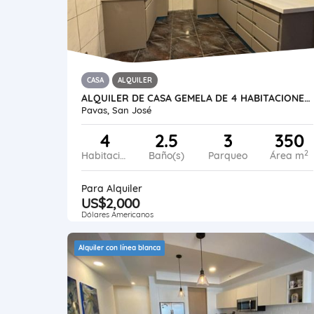
CASA
ALQUILER
ALQUILER DE CASA GEMELA DE 4 HABITACIONES. ROHRMOSER
Pavas, San José
4
2.5
3
350
2
Habitaciones
Baño(s)
Parqueo
Área m
Para Alquiler
US$2,000
Dólares Americanos
Alquiler con línea blanca