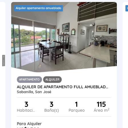
Alquiler apartamento amueblado
APARTAMENTO
ALQUILER
ALQUILER DE APARTAMENTO FULL AMUEBLADO. SABANILLA, MONTES DE OCA
Sabanilla, San José
3
3
1
115
2
Habitaciones
Baño(s)
Parqueo
Área m
Para Alquiler