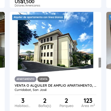
US$1,500
Dólares Americanos
Alquiler de apartamento con línea blanca
APARTAMENTO
VENTA
VENTA O ALQUILER DE AMPLIO APARTAMENTO, LOMAS DE AYARCO SUR
Curridabat, San José
3
2
2
123
2
Habitaciones
Baño(s)
Parqueo
Área m