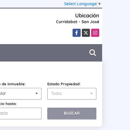
Select Language
▼
Ubicación
Curridabat - San José
Facebook
X
Instagram
o de inmueble:
Estado Propiedad:
olar
Todos
cio hasta:
BUSCAR