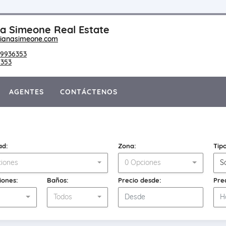
a Simeone Real Estate
ianasimeone.com
9936353
6353
AGENTES
CONTÁCTENOS
ad:
Zona:
Tip
iones
0 Opciones
S
iones:
Baños:
Precio desde:
Pre
s
Todos