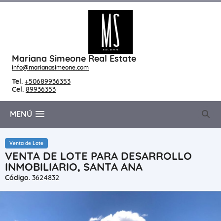
Mariana Simeone Real Estate
info@marianasimeone.com
Tel.
+50689936353
Cel.
89936353
MENÚ
Venta de Lote
VENTA DE LOTE PARA DESARROLLO
INMOBILIARIO, SANTA ANA
Código.
3624832