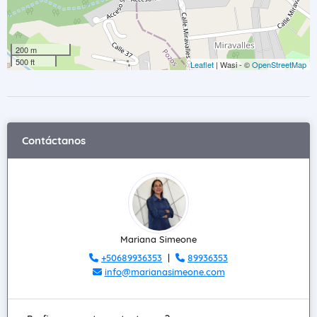
200 m
500 ft
Leaflet
| Wasi - ©
OpenStreetMap
Contáctanos
Mariana Simeone
+50689936353
|
89936353
info@marianasimeone.com