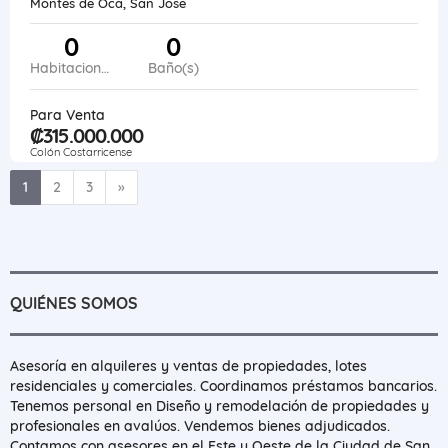
Montes de Oca, San José
0
0
Habitaciones
Baño(s)
Para Venta
₡315.000.000
Colón Costarricense
Siguiente
1
2
3
»
QUIÉNES SOMOS
Asesoría en alquileres y ventas de propiedades, lotes
residenciales y comerciales. Coordinamos préstamos bancarios.
Tenemos personal en Diseño y remodelación de propiedades y
profesionales en avalúos. Vendemos bienes adjudicados.
Contamos con asesores en el Este y Oeste de la Ciudad de San