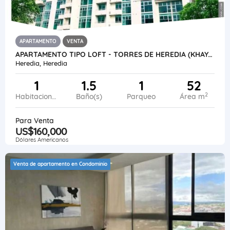
APARTAMENTO
VENTA
APARTAMENTO TIPO LOFT - TORRES DE HEREDIA (KHAYA RUTA 1)
Heredia, Heredia
1
1.5
1
52
2
Habitaciones
Baño(s)
Parqueo
Área m
Para Venta
US$160,000
Dólares Americanos
Venta de apartamento en Condominio