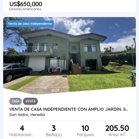
US$650,000
Dólares Americanos
Venta de casa Independiente
CASA
VENTA
VENTA DE CASA INDEPENDIENTE CON AMPLIO JARDÍN. SAN ISIDRO DE HEREDIA
San Isidro, Heredia
4
3
10
205.50
2
Habitaciones
Baño(s)
Parqueo
Área m