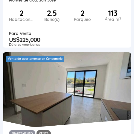
2
2.5
2
113
2
Habitaciones
Baño(s)
Parqueo
Área m
Para Venta
US$225,000
Dólares Americanos
Venta de apartamento en Condominio
APARTAMENTO
VENTA