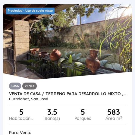
Propiedad - Uso de suelo mixto
CASA
VENTA
VENTA DE CASA / TERRENO PARA DESARROLLO MIXTO , CURRIDABAT SAN JOSÉ
Curridabat, San José
5
3.5
5
583
2
Habitaciones
Baño(s)
Parqueo
Área m
Para Venta