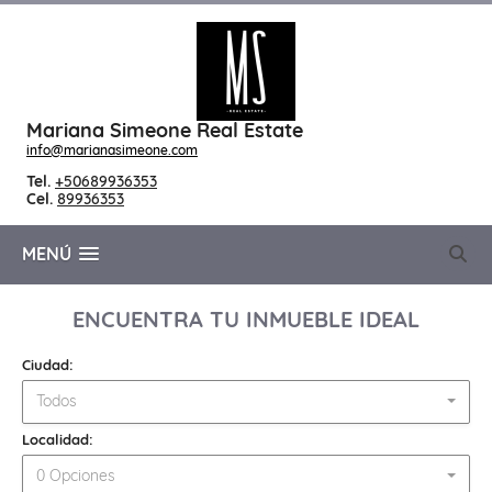
Mariana Simeone Real Estate
info@marianasimeone.com
Tel.
+50689936353
Cel.
89936353
MENÚ
ENCUENTRA TU INMUEBLE IDEAL
Ciudad:
Todos
Localidad:
0 Opciones