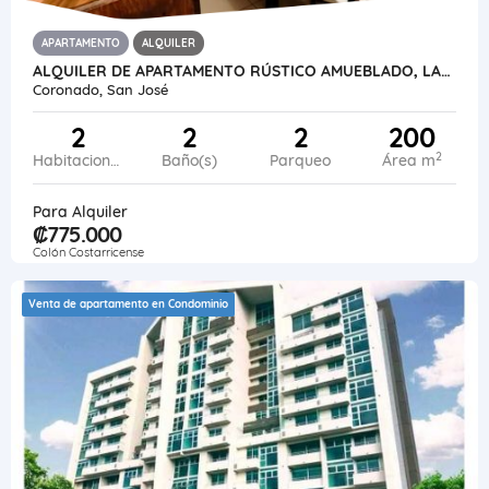
APARTAMENTO
ALQUILER
ALQUILER DE APARTAMENTO RÚSTICO AMUEBLADO, LAS NUBES DE CORONADO
Coronado, San José
2
2
2
200
2
Habitaciones
Baño(s)
Parqueo
Área m
Para Alquiler
₡775.000
Colón Costarricense
Venta de apartamento en Condominio