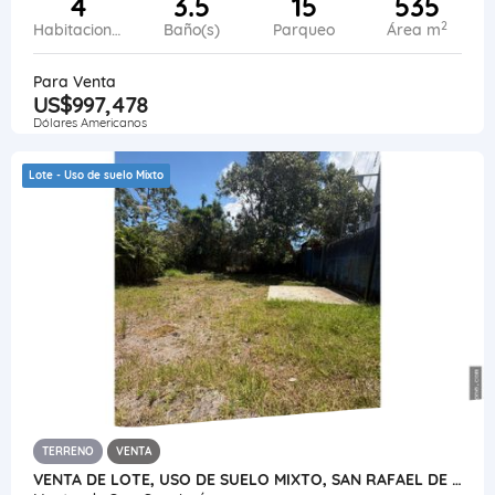
4
3.5
15
535
2
Habitaciones
Baño(s)
Parqueo
Área m
Para Venta
US$997,478
Dólares Americanos
Lote - Uso de suelo Mixto
TERRENO
VENTA
VENTA DE LOTE, USO DE SUELO MIXTO, SAN RAFAEL DE MONTES DE OCA