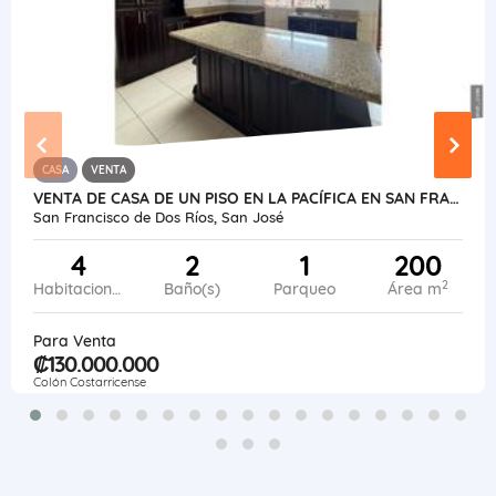
CASA
VENTA
VENTA DE CASA DE UN PISO EN LA PACÍFICA EN SAN FRANCISCO DE DOS RÍOS.
San Francisco de Dos Ríos, San José
4
2
1
200
2
Habitaciones
Baño(s)
Parqueo
Área m
Para Venta
₡130.000.000
Colón Costarricense