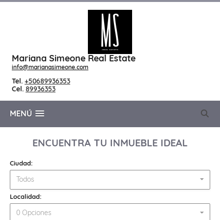
Mariana Simeone Real Estate
info@marianasimeone.com
Tel.
+50689936353
Cel.
89936353
MENÚ
ENCUENTRA TU INMUEBLE IDEAL
Ciudad:
Todos
Localidad:
0 Opciones