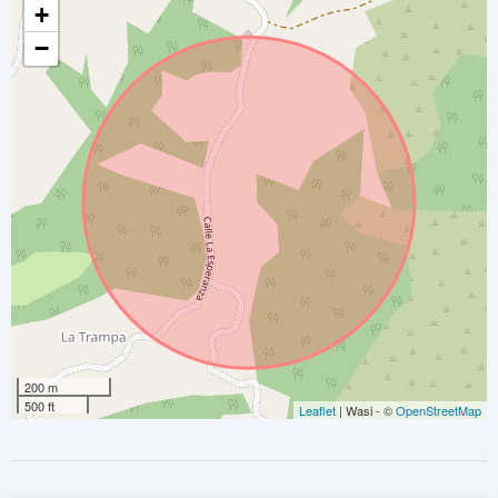
+
−
200 m
500 ft
Leaflet
| Wasi - ©
OpenStreetMap