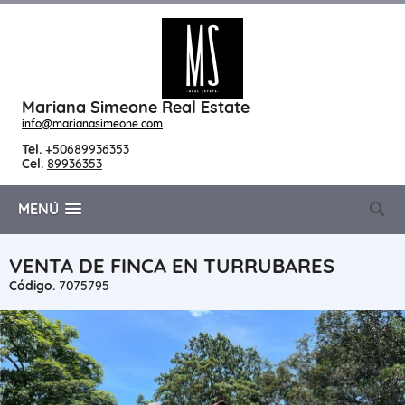
Mariana Simeone Real Estate
info@marianasimeone.com
Tel.
+50689936353
Cel.
89936353
MENÚ
VENTA DE FINCA EN TURRUBARES
Código.
7075795