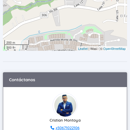
200 m
500 ft
Leaflet
| Wasi - ©
OpenStreetMap
Contáctanos
Cristian Montoya
+50671022106