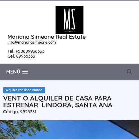
Mariana Simeone Real Estate
info@marianasimeone.com
Tel.
+50689936353
Cel.
89936353
MENÚ
Alquiler con línea blanca
VENT O ALQUILER DE CASA PARA
ESTRENAR. LINDORA, SANTA ANA
Código.
9923781