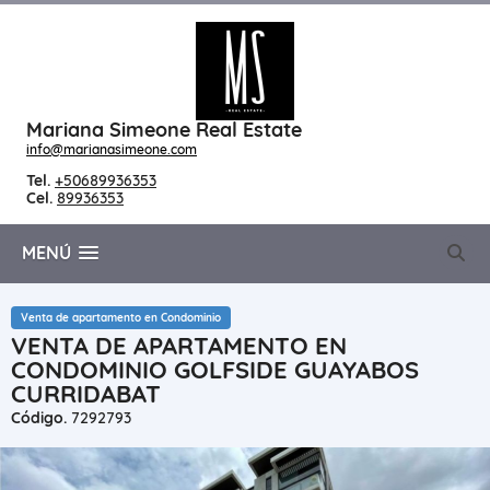
Mariana Simeone Real Estate
info@marianasimeone.com
Tel.
+50689936353
Cel.
89936353
MENÚ
Venta de apartamento en Condominio
VENTA DE APARTAMENTO EN
CONDOMINIO GOLFSIDE GUAYABOS
CURRIDABAT
Código.
7292793