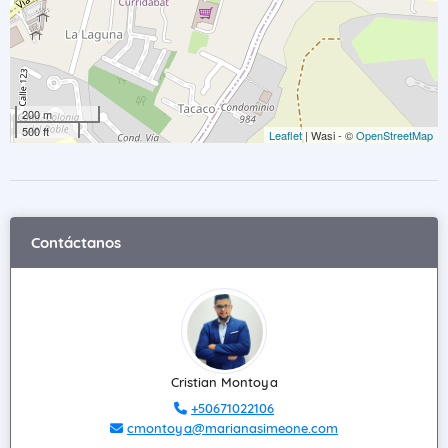
200 m
500 ft
Leaflet
| Wasi - ©
OpenStreetMap
Contáctanos
Cristian Montoya
+50671022106
cmontoya@marianasimeone.com